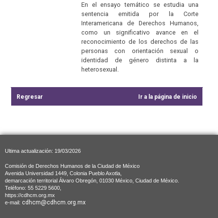
En el ensayo temático se estudia una
sentencia emitida por la Corte
Interamericana de Derechos Humanos,
como un significativo avance en el
reconocimiento de los derechos de las
personas con orientación sexual o
identidad de género distinta a la
heterosexual.
Regresar
Ir a la página de inicio
Ultima actualización: 19/03/2026
Comisión de Derechos Humanos de la Ciudad de México
Avenida Universidad 1449, Colonia Pueblo Axotla,
demarcación territorial Álvaro Obregón, 01030 México, Ciudad de México.
Teléfono: 55 5229 5600,
https://cdhcm.org.mx
cdhcm@cdhcm.org.mx
e-mail: