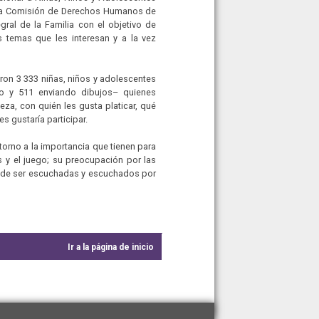
 la Comisión de Derechos Humanos de
gral de la Familia con el objetivo de
s temas que les interesan y a la vez
paron 3 333 niñas, niños y adolescentes
io y 511 enviando dibujos– quienes
eza, con quién les gusta platicar, qué
s gustaría participar.
torno a la importancia que tienen para
es y el juego; su preocupación por las
eo de ser escuchadas y escuchados por
Ir a la página de inicio