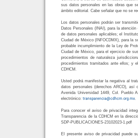
sus datos personales en las obras que se
ámbito editorial. Cabe señalar que no se r
Los datos personales podrán ser transmitid
Datos Personales (INAI), para la atención 
de datos personales aplicables; el Instit
Ciudad de México (INFOCDMX), para la sust
probable incumplimiento de la Ley de Pro
Ciudad de México, para el ejercicio de sus
procedimientos de naturaleza jurisdiccio
procedimientos tramitados ante ellos; y el
CDHCM.
Usted podrá manifestar la negativa al tra
datos personales (derechos ARCO), así 
Avenida Universidad 1449, Col. Pueblo A
electrónico:
.
transparencia@cdhcm.org.mx
Para conocer el aviso de privacidad inte
Transparencia de la CDHCM en la dirección
SDP-PUBLICACIONES-23102023-1.pdf
El presente aviso de privacidad puede su