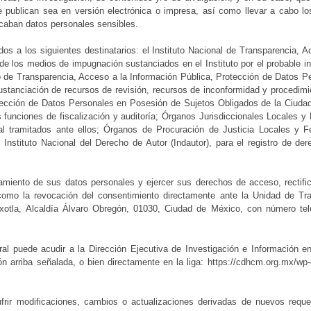
 publican sea en versión electrónica o impresa, así como llevar a cabo lo
ecaban datos personales sensibles.
os a los siguientes destinatarios: el Instituto Nacional de Transparencia, 
de los medios de impugnación sustanciados en el Instituto por el probable i
uto de Transparencia, Acceso a la Información Pública, Protección de Datos 
anciación de recursos de revisión, recursos de inconformidad y procedimien
tección de Datos Personales en Posesión de Sujetos Obligados de la Ciudad 
 funciones de fiscalización y auditoría; Órganos Jurisdiccionales Locales y 
nal tramitados ante ellos; Órganos de Procuración de Justicia Locales y F
 Instituto Nacional del Derecho de Autor (Indautor), para el registro de de
tamiento de sus datos personales y ejercer sus derechos de acceso, rectifi
como la revocación del consentimiento directamente ante la Unidad de T
xotla, Alcaldía Álvaro Obregón, 01030, Ciudad de México, con número tel
gral puede acudir a la Dirección Ejecutiva de Investigación e Informació
 arriba señalada, o bien directamente en la liga: https://cdhcm.org.mx/wp-
frir modificaciones, cambios o actualizaciones derivadas de nuevos reque