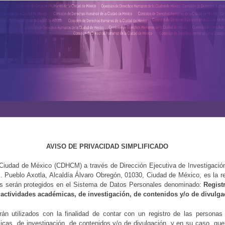
AVISO DE PRIVACIDAD SIMPLIFICADO
iudad de México (CDHCM) a través de Dirección Ejecutiva de Investigaci
l. Pueblo Axotla, Alcaldía Álvaro Obregón, 01030, Ciudad de México, es la r
es serán protegidos en el Sistema de Datos Personales denominado:
Regist
actividades académicas, de investigación, de contenidos y/o de divulga
n utilizados con la finalidad de contar con un registro de las personas 
cas, de investigación, de contenidos y/o de divulgación, y en su caso, que