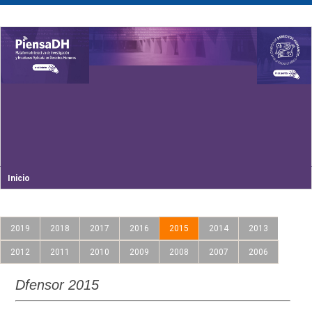
Inicio
2019
2018
2017
2016
2015
2014
2013
2012
2011
2010
2009
2008
2007
2006
Dfensor 2015