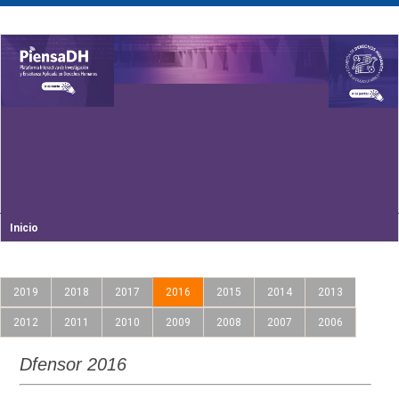
Inicio
2019
2018
2017
2016
2015
2014
2013
2012
2011
2010
2009
2008
2007
2006
Dfensor 2016